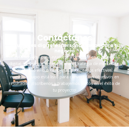
Contáctanos
Soluciones digitales personalizadas para tu
negocio
Estamos aquí para ayudarte a destacar en el mundo
digital. Ya sea que necesites una estrategia de marketing,
desarrollo web o campañas publicitarias efectivas,
nuestro equipo está listo para convertir tus objetivos en
resultados. ¡Escríbenos y trabajemos juntos en el éxito de
tu proyecto!